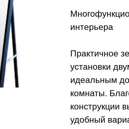
Многофункцио
интерьера
Практичное з
установки дву
идеальным до
комнаты. Бла
конструкции 
удобный вари