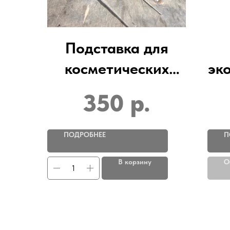
Подставка для
косметических
эк
карандашей h-
(
350
р.
200;L-85мм /
оргстекло 2мм
ПОДРОБНЕЕ
П
В корзину
O