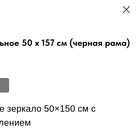
ьное 50 х 157 см (черная рама)
е зеркало 50×150 см с
лением