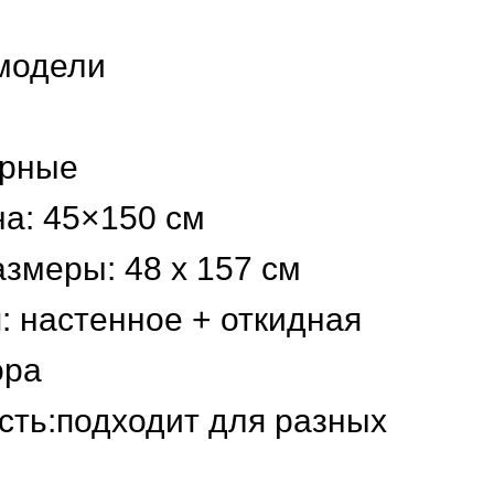
модели
ёрные
а: 45×150 см
змеры: 48 х 157 см
: настенное + откидная
ора
сть:подходит для разных