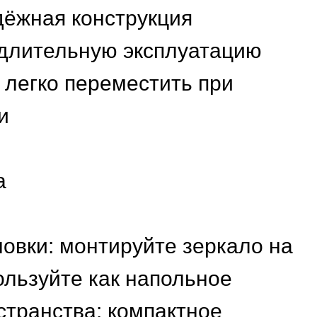
дёжная конструкция
длительную эксплуатацию
 легко переместить при
и
а
новки: монтируйте зеркало на
ользуйте как напольное
странства: компактное