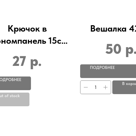
Крючок в
Вешалка 4
ономпанель 15см
50
р
диаметр 4 мм)
27
р.
ПОДРОБНЕЕ
ОДРОБНЕЕ
В корз
ut of stock