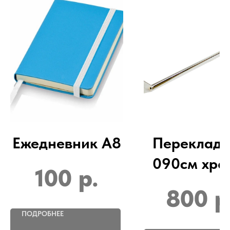
Ежедневник А8
Переклад
090см хро
100
р.
системе Gl
800
р
ПОДРОБНЕЕ