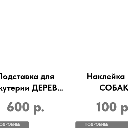
Подставка для
Наклейка 
жутерии ДЕРЕВО
СОБА
 высота 330мм /
600
р.
100
р
3мм
ОДРОБНЕЕ
ПОДРОБНЕЕ