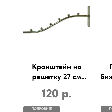
Кронштейн на
решетку 27 см
би
(диаметр 6 мм)
/
120
р.
хром
ПОДРОБНЕЕ
П