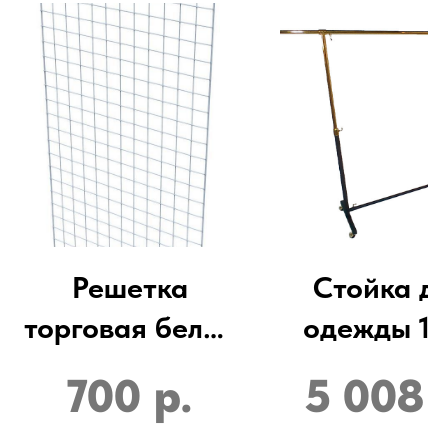
Решетка
Стойка д
торговая белая
одежды 12
150 х 75 см
200см Зол
700
р.
5 008